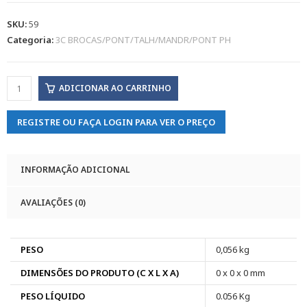
SKU:
59
Categoria:
3C BROCAS/PONT/TALH/MANDR/PONT PH
ADICIONAR AO CARRINHO
REGISTRE OU FAÇA LOGIN PARA VER O PREÇO
INFORMAÇÃO ADICIONAL
AVALIAÇÕES (0)
PESO
0,056 kg
DIMENSÕES DO PRODUTO (C X L X A)
0 x 0 x 0 mm
PESO LÍQUIDO
0.056 Kg