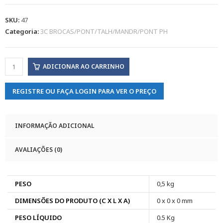
SKU:
47
Categoria:
3C BROCAS/PONT/TALH/MANDR/PONT PH
ADICIONAR AO CARRINHO
REGISTRE OU FAÇA LOGIN PARA VER O PREÇO
INFORMAÇÃO ADICIONAL
AVALIAÇÕES (0)
PESO
0,5 kg
DIMENSÕES DO PRODUTO (C X L X A)
0 x 0 x 0 mm
PESO LÍQUIDO
0.5 Kg