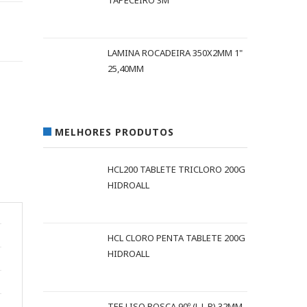
TAPECEIRO 3M
LAMINA ROCADEIRA 350X2MM 1"
25,40MM
MELHORES PRODUTOS
HCL200 TABLETE TRICLORO 200G
HIDROALL
HCL CLORO PENTA TABLETE 200G
HIDROALL
TEE LISO ROSCA 90º (L L R) 32MM