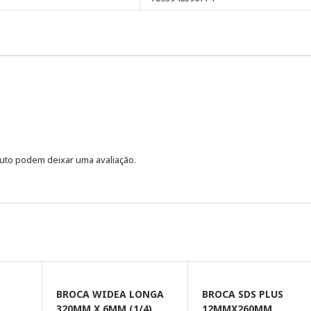
uto podem deixar uma avaliação.
BROCA WIDEA LONGA
BROCA SDS PLUS
320MM X 6MM (1/4)
12MMX260MM