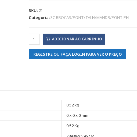
SKU:
21
Categoria:
3C BROCAS/PONT/TALH/MANDR/PONT PH
ADICIONAR AO CARRINHO
REGISTRE OU FAÇA LOGIN PARA VER O PREÇO
0,52 kg
0 x 0 x 0 mm
0.52 Kg
7893946596774