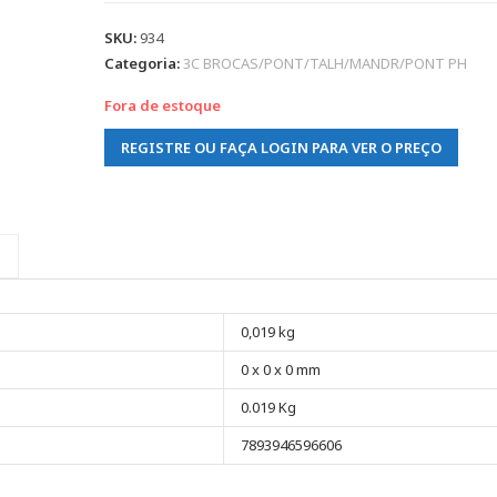
SKU:
934
Categoria:
3C BROCAS/PONT/TALH/MANDR/PONT PH
Fora de estoque
REGISTRE OU FAÇA LOGIN PARA VER O PREÇO
0,019 kg
0 x 0 x 0 mm
0.019 Kg
7893946596606