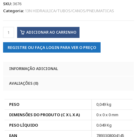
SKU:
3676
Categoria:
13N HIDRAULICA/TUBOS/CANOS/PNEUMATICAS
ADICIONAR AO CARRINHO
REGISTRE OU FAÇA LOGIN PARA VER O PREÇO
INFORMAÇÃO ADICIONAL
AVALIAÇÕES (0)
PESO
0,049 kg
DIMENSÕES DO PRODUTO (C X L X A)
0 x 0 x 0 mm
PESO LÍQUIDO
0.049 Kg
EAN
7893308004145