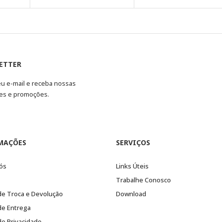
ETTER
eu e-mail e receba nossas
es e promoções.
MAÇÕES
SERVIÇOS
ós
Links Úteis
Trabalhe Conosco
 de Troca e Devolução
Download
 de Entrega
 de Privacidade