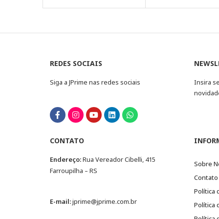
REDES SOCIAIS
NEWSL
Siga a JPrime nas redes sociais
Insira s
novidad
CONTATO
INFOR
Endereço:
Rua Vereador Cibelli, 415
Sobre N
Farroupilha – RS
Contato
Política
E-mail:
jprime@jprime.com.br
Política
Política