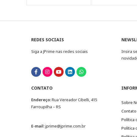
REDES SOCIAIS
NEWSL
Siga a JPrime nas redes sociais
Insira s
novidad
CONTATO
INFOR
Endereço:
Rua Vereador Cibelli, 415
Sobre N
Farroupilha – RS
Contato
Política
E-mail:
jprime@jprime.com.br
Política
Política