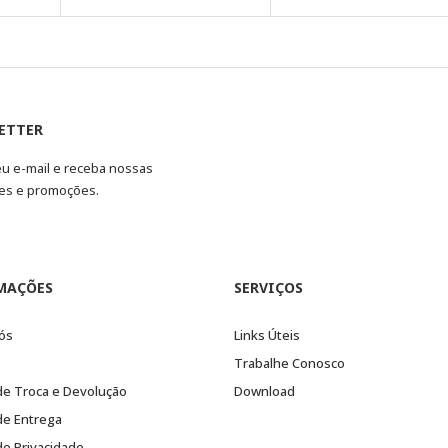
ETTER
eu e-mail e receba nossas
es e promoções.
MAÇÕES
SERVIÇOS
ós
Links Úteis
Trabalhe Conosco
 de Troca e Devolução
Download
 de Entrega
 de Privacidade