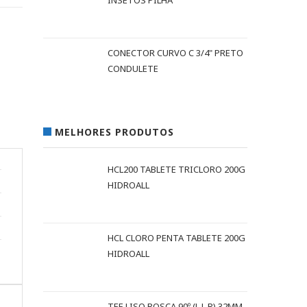
INSETOS PILHA
CONECTOR CURVO C 3/4" PRETO
CONDULETE
MELHORES PRODUTOS
HCL200 TABLETE TRICLORO 200G
HIDROALL
HCL CLORO PENTA TABLETE 200G
HIDROALL
TEE LISO ROSCA 90º (L L R) 32MM