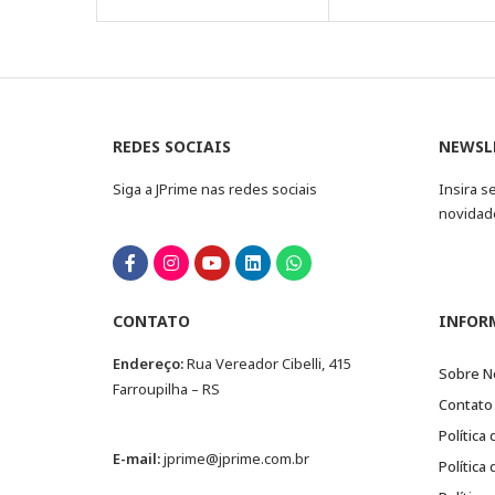
REDES SOCIAIS
NEWSL
Siga a JPrime nas redes sociais
Insira s
novidad
CONTATO
INFOR
Endereço:
Rua Vereador Cibelli, 415
Sobre N
Farroupilha – RS
Contato
Política
E-mail:
jprime@jprime.com.br
Política