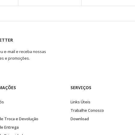
ETTER
eu e-mail e receba nossas
es e promoções.
MAÇÕES
SERVIÇOS
ós
Links Úteis
Trabalhe Conosco
 de Troca e Devolução
Download
 de Entrega