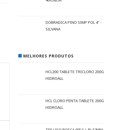
40X38CM
DOBRADICA PINO SIMP POL 4" -
SILVANA
MELHORES PRODUTOS
HCL200 TABLETE TRICLORO 200G
HIDROALL
HCL CLORO PENTA TABLETE 200G
HIDROALL
TEE LISO ROSCA 90º (L L R) 32MM