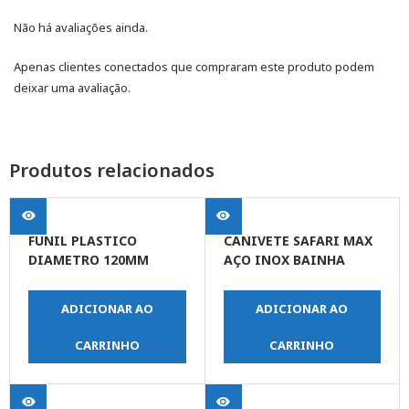
Não há avaliações ainda.
Apenas clientes conectados que compraram este produto podem
deixar uma avaliação.
Produtos relacionados
FUNIL PLASTICO
CANIVETE SAFARI MAX
DIAMETRO 120MM
AÇO INOX BAINHA
PONTA FLEXVEL
NYLON 2 TRAVAS COM
LANTERNA 10,5CM X
ADICIONAR AO
ADICIONAR AO
2,5CM
CARRINHO
CARRINHO