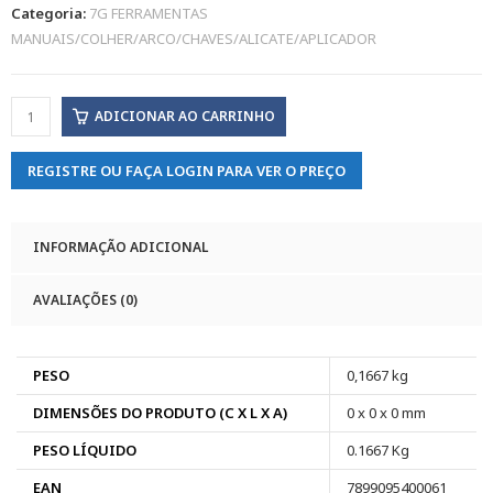
Categoria:
7G FERRAMENTAS
MANUAIS/COLHER/ARCO/CHAVES/ALICATE/APLICADOR
ADICIONAR AO CARRINHO
REGISTRE OU FAÇA LOGIN PARA VER O PREÇO
INFORMAÇÃO ADICIONAL
AVALIAÇÕES (0)
PESO
0,1667 kg
DIMENSÕES DO PRODUTO (C X L X A)
0 x 0 x 0 mm
PESO LÍQUIDO
0.1667 Kg
EAN
7899095400061