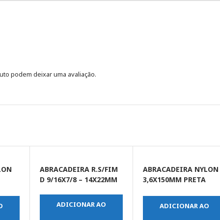
uto podem deixar uma avaliação.
LON
ABRACADEIRA R.S/FIM
ABRACADEIRA NYLON
D 9/16X7/8 – 14X22MM
3,6X150MM PRETA
C/100UN
ADICIONAR AO
O
ADICIONAR AO