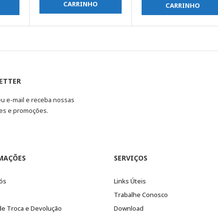
CARRINHO
CARRINHO
ETTER
eu e-mail e receba nossas
es e promoções.
MAÇÕES
SERVIÇOS
ós
Links Úteis
Trabalhe Conosco
 de Troca e Devolução
Download