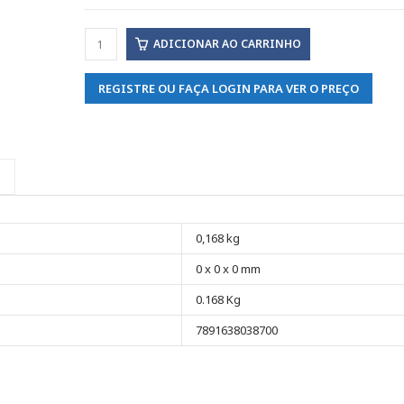
ADICIONAR AO CARRINHO
REGISTRE OU FAÇA LOGIN PARA VER O PREÇO
0,168 kg
0 x 0 x 0 mm
0.168 Kg
7891638038700