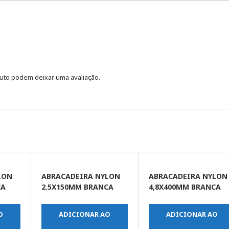
uto podem deixar uma avaliação.
LON
ABRACADEIRA NYLON
ABRACADEIRA NYLON
CA
2.5X150MM BRANCA
4,8X400MM BRANCA
C/100UN
C/100UN
O
ADICIONAR AO
ADICIONAR AO