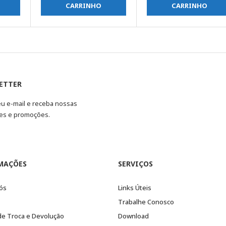
CARRINHO
CARRINHO
ETTER
eu e-mail e receba nossas
es e promoções.
MAÇÕES
SERVIÇOS
ós
Links Úteis
Trabalhe Conosco
 de Troca e Devolução
Download