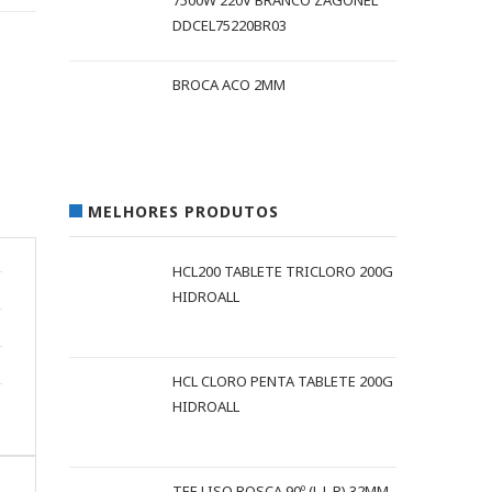
7500W 220V BRANCO ZAGONEL
DDCEL75220BR03
BROCA ACO 2MM
MELHORES PRODUTOS
HCL200 TABLETE TRICLORO 200G
HIDROALL
HCL CLORO PENTA TABLETE 200G
HIDROALL
TEE LISO ROSCA 90º (L L R) 32MM