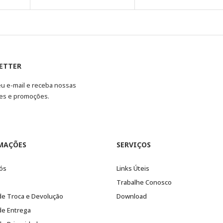
ETTER
eu e-mail e receba nossas
es e promoções.
MAÇÕES
SERVIÇOS
ós
Links Úteis
Trabalhe Conosco
 de Troca e Devolução
Download
 de Entrega