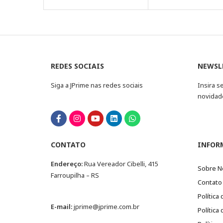
REDES SOCIAIS
NEWSL
Siga a JPrime nas redes sociais
Insira s
novidad
CONTATO
INFOR
Endereço:
Rua Vereador Cibelli, 415
Sobre N
Farroupilha – RS
Contato
Política
E-mail:
jprime@jprime.com.br
Política