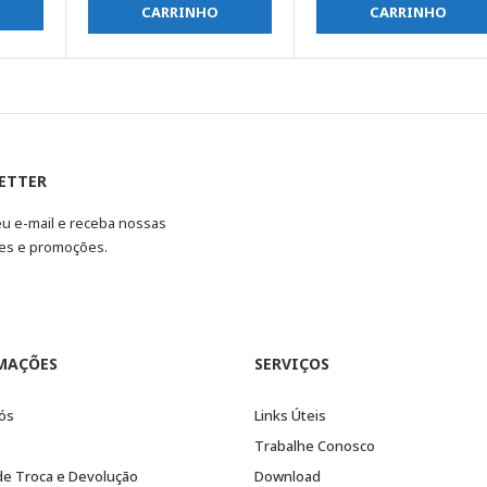
CARRINHO
CARRINHO
ETTER
eu e-mail e receba nossas
es e promoções.
MAÇÕES
SERVIÇOS
ós
Links Úteis
Trabalhe Conosco
 de Troca e Devolução
Download