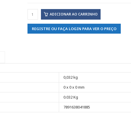
ADICIONAR AO CARRINHO
REGISTRE OU FAÇA LOGIN PARA VER O PREÇO
0,032 kg
0 x 0 x 0 mm
0.032 Kg
7891638041885