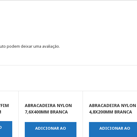
uto podem deixar uma avaliação.
/FIM
ABRACADEIRA NYLON
ABRACADEIRA NYLON
M
7,6X400MM BRANCA
4,8X200MM BRANCA
C/50UN
C/100UN
O
ADICIONAR AO
ADICIONAR AO